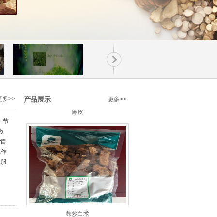
更多>>
产品展示
更多>>
陈皮
，节
做
的管
工作
，服
麸炒白术