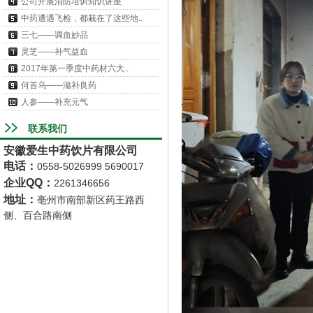
公司开展消防培训知识讲座
中药遭遇飞检，都栽在了这些地..
三七——调血妙品
灵芝——补气益血
2017年第一季度中药材六大..
何首乌——滋补良药
人参——补充元气
联系我们
安徽爱生中药饮片有限公司
电话
：
0558-5026999 5690017
企业QQ：
2261346656
地址
：
亳州市南部新区药王路西
侧、百合路南侧