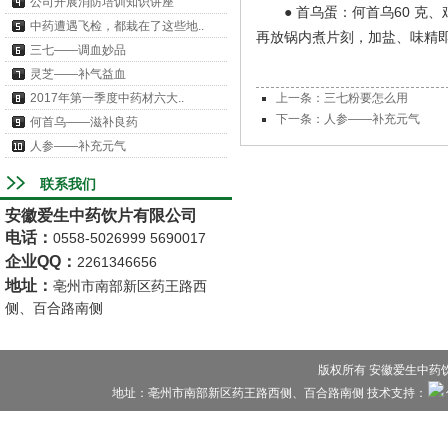
公司开展消防培训知识讲座
● 首乌蛋：何首乌60 克、
中药遭遇飞检，都栽在了这些地..
再放锅内煮片刻，加盐、味精
三七——调血妙品
灵芝——补气益血
2017年第一季度中药材六大..
上一条：三七粉要怎么用
下一条：人参——补充元气
何首乌——滋补良药
人参——补充元气
联系我们
安徽爱生中药饮片有限公司
电话
：
0558-5026999 5690017
企业QQ：
2261346656
地址
：
亳州市南部新区药王路西
侧、百合路南侧
版权所有 安徽爱生中药饮片
地址：亳州市南部新区药王路西侧、百合路南侧 技术支持：